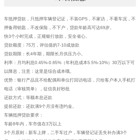
车抵押贷款，只抵押车辆登记证，不装GPS，不家访，不看车况，不
押备用钥匙，不改保险，不下户，贷款年龄高可达69岁。
快3个小时完成，正规银行放款，安全省心。
贷款额度：75万，评估值的7-10成放款
贷款期限：长4年期，期限长月供压力小。
利率：月均利息0.45%-0.85%（年利息成本5.5%-10%）30万以下可
以降息，注意：这里是综合成本哦。
优势：银行产品且不给配偶和单位打回访电话，只给客户本人手机打
电话（审核简单），征信良好秒批
还款方式：等额本息还款
提前还款：还款满9个月没有违约金。
车辆抵押贷款要求：
车龄8年内，车市值在3万以上
3个月原则：新车上牌，二手车过户，车辆登记证丢失补办满3个