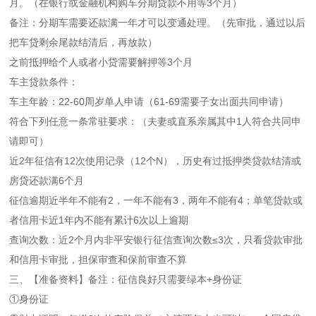
月。（在银行或金融机构购车分期贷款不用等3个月）
备注：分期车需要还款满一年才可以变通处理。（先审批，通过以后
把车贷剩余尾款结清后，再放款）
之前抵押给个人或者小贷需要解押等3个月
车主贷款条件：
车主年龄：22-60周岁单人申请（61-69需要子女出面共同申请）
符合下列任意一条常驻要求：（夫妻或直系亲属其中1人符合共同申
请即可）
近2年征信有12次使用记录（12个N），历史有过抵押类贷款结清或
房贷还款满6个月
征信逾期近半年不能有2，一年不能有3，两年不能有4；单笔贷款或
者信用卡近1年内不能有累计6次以上逾期
查询次数：近2个月内非平安银行征信查询次数≤3次，只看贷款审批
和信用卡审批，担保审查和保前审查不算
三、【准备资料】备注：征信良好只需要绿本+身份证
①身份证