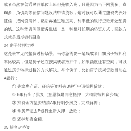
或者虽然在普通民营单位上班但是收入高，只是因为当下网贷多、查
询多、负债高等征信问题没法申请贷款，这时候可以通过垫资先养好
征信，把网贷清掉，然后再通过额度高、利率低的银行贷款来还垫资
的钱。这种垫资叫做债务重组，是一种相对长期的垫资方式，回款方
式就是后期银行融资
04 房子转押过桥
这是最常见的垫资过桥场景。当你急需要一笔钱或者目前房子抵押利
率比较高，但是房子还在按揭或者抵押中，如果额度还有空间，可以
通过房子转押过桥的方式解决。举个例子，比如房子按揭贷款目前在
A银行：
① 先拿房产证、征信等资料去B银行申请抵押贷款；
② B银行出了批复（意思就是同意抵押，大概能抵押多少钱）；
③ 找资金方垫资结清A银行剩余房贷，完成解押；
④ 拿房产证去B银行重新入押，放款；
⑤ 还掉垫资金额。
05 解查封垫资