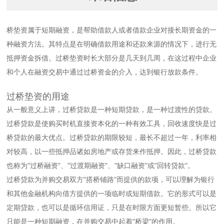
桥垫资属于短期融资，是帮助借款人或者借款企业对接长期资金的一
种融资方法。其特点是在明确借款用途和还款来源的情况下，进行无
抵押资金拆借。过桥垫资时长大部分是几天到几周，在这过程中企业
和个人在融资交易中通过过桥资金的介入，达到银行放款条件。
过桥垫资的用途
从一般意义上讲，过桥贷款是一种短期贷款，是一种过渡性的贷款。
过桥贷款是使购买时机直接资本化的一种有效工具，回收速度快是过
桥贷款的最大优点。过桥贷款的期限较短，最长不超过一年，利率相
对较高，以一些抵押品诸如房地产或存货来作抵押。因此，过桥贷款
也称为"过桥融资"、"过渡期融资"、"缺口融资"或"回转贷款"。
过桥贷款为并购交易双方"搭桥铺路"而提供的款项，可以理解为银行
和其他金融机构向借方提供的一项临时或短期借款。它的形式可以是
定期贷款，也可以是循环信用证，只是在时限方面更短暂些。所以它
只能是一种短期融资，在并购交易中起着"桥梁"的作用。